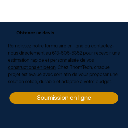
Obtenez un devis
Remplissez notre formulaire en ligne
ou contactez-
nous directement au
613-606-5352
pour recevoir une
estimation rapide et personnalisée de
vos
constructions en béton
. Chez ThomTech, chaque
projet est évalué avec soin afin de vous proposer une
solution solide, durable et adaptée à votre budget.
Soumission en ligne