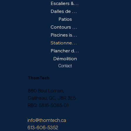
Escaliers & Trottoirs
Dalles de béton
Patios
Contours de piscine
Piscines isolées
​Stationnements
Plancher de sous-sol
Démolition
Contact
ThomTech
860 Boul Lorrain,
Gatineau, QC, J8R 3E5
RBQ:
5816-5085-01
info@thomtech.ca
613-606-5352