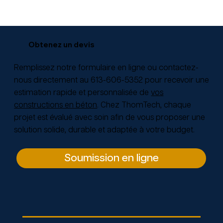
Obtenez un devis
Remplissez notre formulaire en ligne
ou contactez-
nous directement au
613-606-5352
pour recevoir une
estimation rapide et personnalisée de
vos
constructions en béton
. Chez ThomTech, chaque
projet est évalué avec soin afin de vous proposer une
solution solide, durable et adaptée à votre budget.
Soumission en ligne