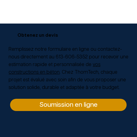
Obtenez un devis
Remplissez notre formulaire en ligne
ou contactez-
nous directement au
613-606-5352
pour recevoir une
estimation rapide et personnalisée de
vos
constructions en béton
. Chez ThomTech, chaque
projet est évalué avec soin afin de vous proposer une
solution solide, durable et adaptée à votre budget.
Soumission en ligne