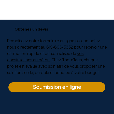
Obtenez un devis
Remplissez notre formulaire en ligne
ou contactez-
nous directement au
613-606-5352
pour recevoir une
estimation rapide et personnalisée de
vos
constructions en béton
. Chez ThomTech, chaque
projet est évalué avec soin afin de vous proposer une
solution solide, durable et adaptée à votre budget.
Soumission en ligne